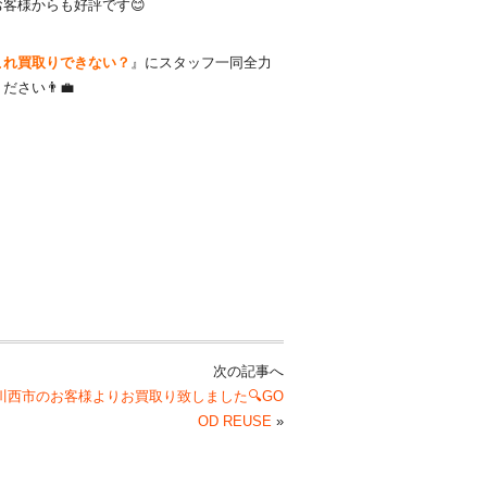
客様からも好評です😊
これ買取りできない？
』にスタッフ一同全力
い👨‍💼
次の記事へ
川西市のお客様よりお買取り致しました🔍GO
OD REUSE
»