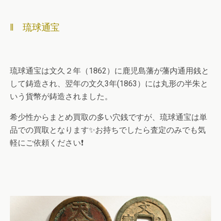
‖ 琉球通宝
琉球通宝は文久２年（1862）に鹿児島藩が藩内通用銭と
して鋳造され、翌年の文久3年(1863）には丸形の半朱と
いう貨幣が鋳造されました。
希少性からまとめ買取の多い穴銭ですが、琉球通宝は単
品での買取となります✨お持ちでしたら査定のみでも気
軽にご依頼ください❗