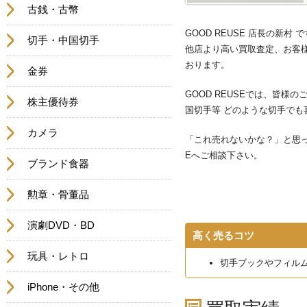
古銭・古幣
GOOD REUSE 店長の新
切手・中国切手
他店より高い買取査定、お客
おります。
金券
GOOD REUSEでは、皆
株主優待券
国切手等 どのような切手でも
カメラ
「これ売れないかな？」と思っ
Eへご相談下さい。
ブランド食器
勲章・骨董品
演劇DVD・BD
高く売るコツ
玩具・レトロ
切手ブックやフィル
iPhone・その他