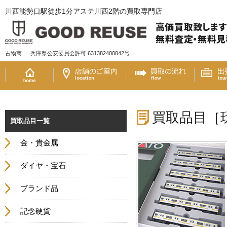
川西能勢口駅徒歩1分アステ川西2階の買取専門店
古物商
兵庫県公安委員会許可 631382400042号
買取品目［
買取品目一覧
金・貴金属
ダイヤ・宝石
ブランド品
記念硬貨