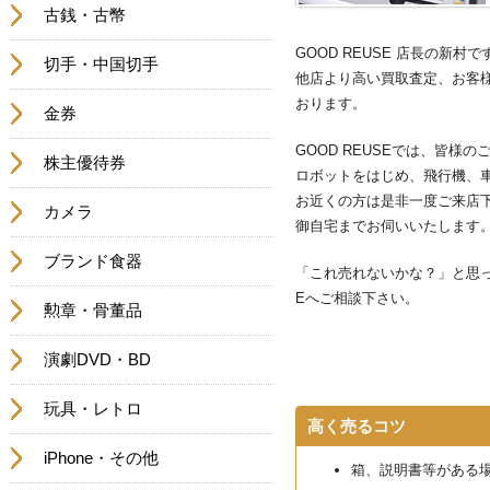
古銭・古幣
GOOD REUSE 店長の
切手・中国切手
他店より高い買取査定、お客
おります。
金券
GOOD REUSEでは、皆
株主優待券
ロボットをはじめ、飛行機、
お近くの方は是非一度ご来店
カメラ
御自宅までお伺いいたします
ブランド食器
「これ売れないかな？」と思っ
Eへご相談下さい。
勲章・骨董品
演劇DVD・BD
玩具・レトロ
高く売るコツ
iPhone・その他
箱、説明書等がある